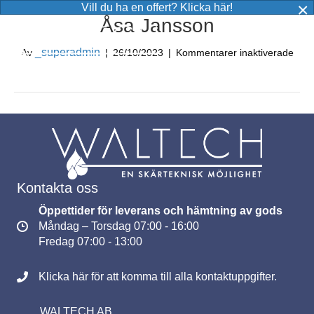
×
Vill du ha en offert? Klicka här!
Åsa Jansson
MENY
för
_superadmin
Av
|
26/10/2023
|
Kommentarer inaktiverade
Åsa
Jans
Kontakta oss
Öppettider för leverans och hämtning av gods
Måndag – Torsdag 07:00 - 16:00
Fredag 07:00 - 13:00
Klicka här för att komma till alla kontaktuppgifter.
WALTECH AB